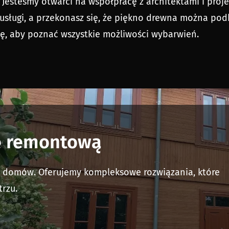
Jesteśmy otwarci na współpracę z architektami i proj
 usługi, a przekonasz się, że piękno drewna można po
ję, aby poznać wszystkie możliwości wybarwień.
tę remontową
ji domów. Oferujemy kompleksowe rozwiązania, które
trzu.