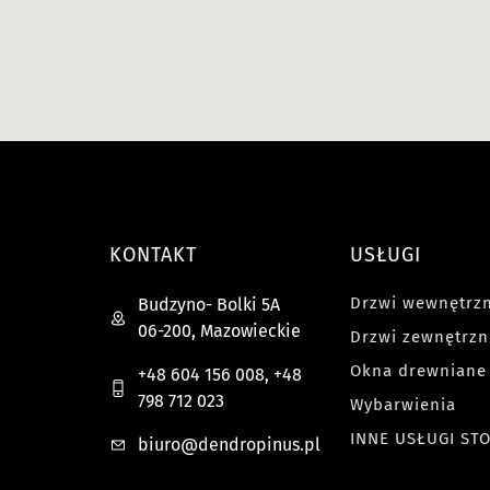
KONTAKT
USŁUGI
Drzwi wewnętrz
Budzyno- Bolki 5A
06-200
,
Mazowieckie
Drzwi zewnętrzn
Okna drewniane
+48 604 156 008, +48
798 712 023
Wybarwienia
INNE USŁUGI ST
biuro@dendropinus.pl